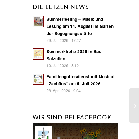
DIE LETZEN NEWS
Summerfeeling – Musik und
Lesung am 14. August im Garten
der Begegnungsstätte
29. Juli 2026 - 17:27
Sommerkirche 2026 in Bad
Salzuflen
10. Juli 2026 - 8:10
.
Familiengottesdienst mit Musical
„Zachäus“ am 5. Juli 2026
28. April 2026 - 9:04
Ho
Kl
Ge
WIR SIND BEI FACEBOOK
e