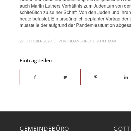
auch Martin Luthers Verhältnis zum Judentum von der 
schließlich zu seiner Schrift „Von den Juden und ihre
heute belastet. Ein urspünglich geplanter Vortrag der
musste leider aufgrund der Pandemiesituation abges
/
27. OKTOBER 2020
VON
KILIANSKIRCHE SCHÖTMAR
Eintrag teilen
GEMEINDEBÜRO
GOTT