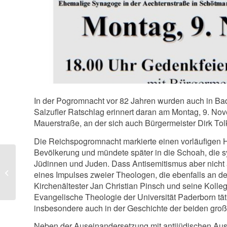
In der Pogromnacht vor 82 Jahren wurden auch in Ba
Salzufler Ratschlag erinnert daran am Montag, 9. No
Mauerstraße, an der sich auch Bürgermeister Dirk Tol
Die Reichspogromnacht markierte einen vorläufigen H
Bevölkerung und mündete später in die Schoah, die 
Manfred Brüning liest
Jüdinnen und Juden. Dass Antisemitismus aber nicht 
am 22. Oktober in der
eines Impulses zweier Theologen, die ebenfalls an der
Kilianskirche
Kirchenältester Jan Christian Pinsch und seine Kolleg
Evangelische Theologie der Universität Paderborn täti
insbesondere auch in der Geschichte der beiden große
Neben der Auseinandersetzung mit antijüdischen Ausg