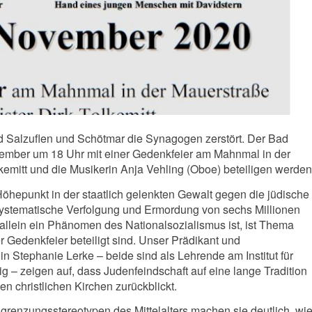
d Salzuflen und Schötmar die Synagogen zerstört. Der Bad
vember um 18 Uhr mit einer Gedenkfeier am Mahnmal in der
kemitt und die Musikerin Anja Vehling (Oboe) beteiligen werden
öhepunkt in der staatlich gelenkten Gewalt gegen die jüdische
systematische Verfolgung und Ermordung von sechs Millionen
allein ein Phänomen des Nationalsozialismus ist, ist Thema
 Gedenkfeier beteiligt sind. Unser Prädikant und
in Stephanie Lerke – beide sind als Lehrende am Institut für
g – zeigen auf, dass Judenfeindschaft auf eine lange Tradition
n christlichen Kirchen zurückblickt.
renzungsstereotypen des Mittelalters machen sie deutlich, wi