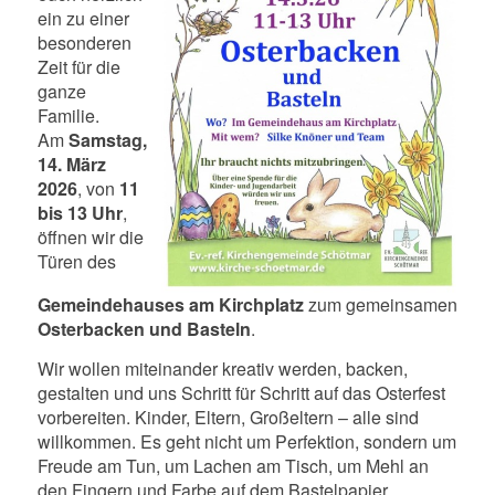
ein zu einer
besonderen
Zeit für die
ganze
Familie.
Am
Samstag,
14. März
2026
, von
11
bis 13 Uhr
,
öffnen wir die
Türen des
Gemeindehauses am Kirchplatz
zum gemeinsamen
Osterbacken und Basteln
.
Wir wollen miteinander kreativ werden, backen,
gestalten und uns Schritt für Schritt auf das Osterfest
vorbereiten. Kinder, Eltern, Großeltern – alle sind
willkommen. Es geht nicht um Perfektion, sondern um
Freude am Tun, um Lachen am Tisch, um Mehl an
den Fingern und Farbe auf dem Bastelpapier.