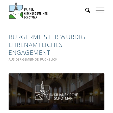
BÜRGERMEISTER WÜRDIGT
EHRENAMTLICHES
ENGAGEMENT
AUS DER GEMEINDE
,
RÜCKBLICK