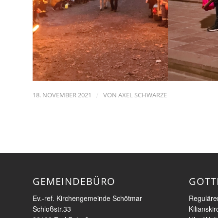
/
18. NOVEMBER 2021
VON
AXEL SCHWARZE
GEMEINDEBÜRO
GOTT
Ev.-ref. Kirchengemeinde Schötmar
Regulärer
Schloßstr.33
Kilianski