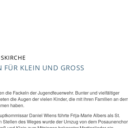
ANSKIRCHE
 FÜR KLEIN UND GROSS
en die Fackeln der Jugendfeuerwehr. Bunter und vielfältiger
eten die Augen der vielen Kinder, die mit ihren Familien an de
mmen haben.
ptkommissar Daniel Wiens führte Frija-Marie Albers als St.
gen Stellen des Weges wurde der Umzug von dem Posaunenchor
oß und Klein zum Mitsingen bekannter Martinslieder ein.