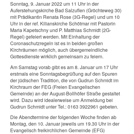
Sonntag, 9. Januar 2022 um 11 Uhr in der
Auferstehungskirche Bad Salzuflen (Gröchteweg 30)
mit Prädikantin Renata Rose (3G-Regel) und um 10
Uhr in der ref. Kilianskirche Schötmar mit Pastorin
Maria Kapetschny und P. Matthias Schmidt (2G-
Regel) gefeiert werden. Mit Einhaltung der
Coronaschutzregeln ist es in beiden großen
Kirchräumen möglich, auch übergemeindliche
Gottesdienste wirklich gemeinsam zu feiern.
Am Samstag vorab gibt es am 8. Januar um 17 Uhr
erstmals eine Sonntagsbegrüßung auf den Spuren
der jüdischen Tradition, die von Gudrun Schmidt im
Kirchraum der FEG (Freien Evangelischen
Gemeinde) an der August-Bollhöfer Straße gestaltet
wird. Dazu wird idealerweise um Anmeldung bei
Gudrun Schmidt unter Tel.: 0163 3922961 gebeten.
Die Abendtermine der folgenden Woche finden ab
Montag, den 10. Januar jeweils um 19.30 Uhr in der
Evangelisch freikirchlichen Gemeinde (EFG)