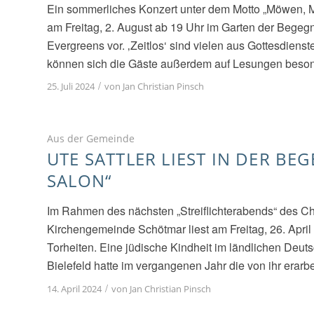
Ein sommerliches Konzert unter dem Motto „Möwen, Me
am Freitag, 2. August ab 19 Uhr im Garten der Begeg
Evergreens vor. ‚Zeitlos‘ sind vielen aus Gottesdien
können sich die Gäste außerdem auf Lesungen beson
/
25. Juli 2024
von
Jan Christian Pinsch
Aus der Gemeinde
UTE SATTLER LIEST IN DER B
SALON“
Im Rahmen des nächsten „Streiflichterabends“ des Ch
Kirchengemeinde Schötmar liest am Freitag, 26. Apri
Torheiten. Eine jüdische Kindheit im ländlichen Deuts
Bielefeld hatte im vergangenen Jahr die von ihr erarb
/
14. April 2024
von
Jan Christian Pinsch