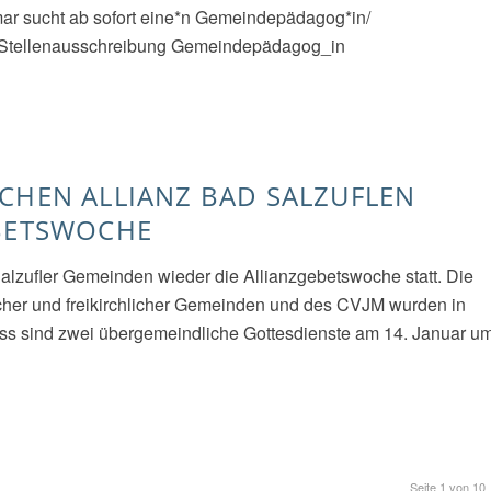
ar sucht ab sofort eine*n Gemeindepädagog*in/
er: Stellenausschreibung Gemeindepädagog_in
CHEN ALLIANZ BAD SALZUFLEN
EBETSWOCHE
 Salzufler Gemeinden wieder die Allianzgebetswoche statt. Die
cher und freikirchlicher Gemeinden und des CVJM wurden in
hluss sind zwei übergemeindliche Gottesdienste am 14. Januar u
Seite 1 von 10